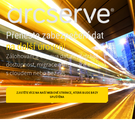
Přeneste zabezpečení dat
na další úroveň!
Zálohování a obnova dat, nepřetržitá
dostupnost, migrace a archivace e-mailů
s cloudem nebo bez něj.
ZJISTĚTE VÍCE NA NAŠÍ WEBOVÉ STRÁNCE, KTERÁ BUDE BRZY
SPUŠTĚNA